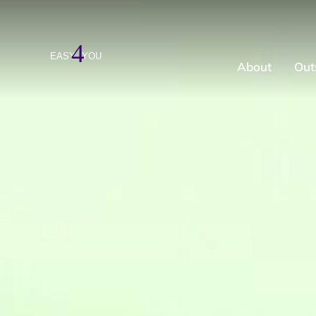
About
Out