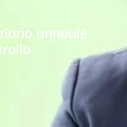
ziario annuale
rollo.