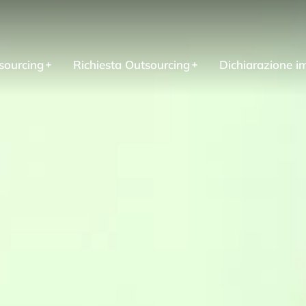
sourcing
Richiesta Outsourcing
Dichiarazione i