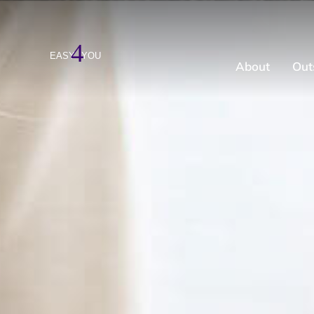
About
Out