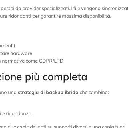
gestiti da provider specializzati. I file vengono sincronizzat
ture ridondanti per garantire massima disponibilità.
amenti)
istare hardware
à con normative come GDPR/LPD
uzione più completa
tano una
strategia di backup ibrida
che combina:
i e ridondanza.
due copie dei dati su supporti diversi e una copia fuori