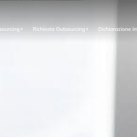
sourcing
Richiesta Outsourcing
Dichiarazione i