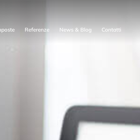
mposte
Referenze
News & Blog
Contatti