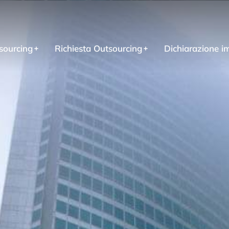
sourcing
Richiesta Outsourcing
Dichiarazione i