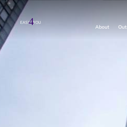
About
Out