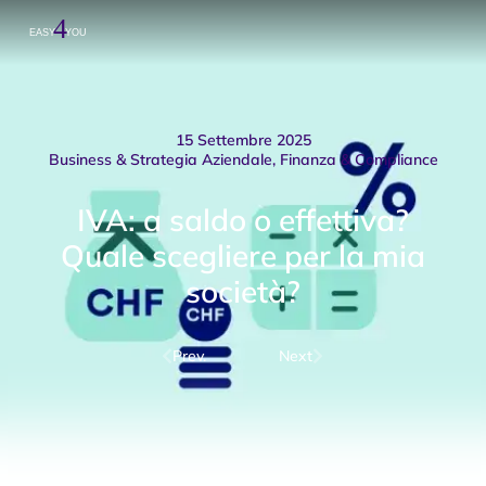
15 Settembre 2025
Business & Strategia Aziendale
,
Finanza & Compliance
IVA: a saldo o effettiva?
Quale scegliere per la mia
società?
Prev.
Next