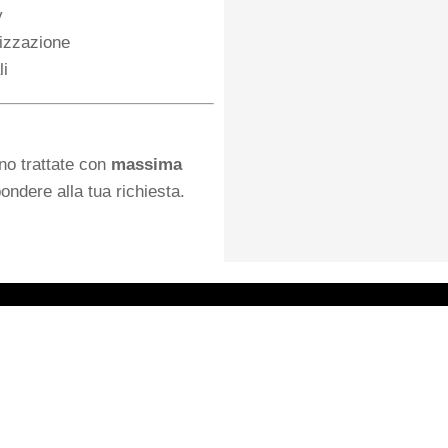
y
nizzazione
li
ono trattate con
massima
ondere alla tua richiesta.
Documenti
Shop