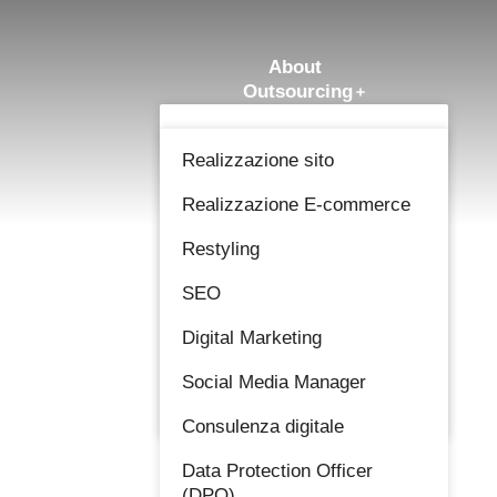
About
Outsourcing
Richiesta Outsourcing
Amministrazione e
Dichiarazione imposte
Contabilità
Realizzazione sito
Referenze
News & Blog
Soluzioni IT e Web
Realizzazione E-commerce
Contatti
E-Commerce
Restyling
Digital Marketing
SEO
Privacy e Data Protection
Digital Marketing
Officer (DPO)
Social Media Manager
Smart Business Consulting
Consulenza digitale
Data Protection Officer
(DPO)