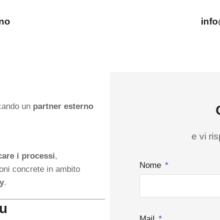
ano
inf
rcando un
partner esterno
e vi r
care i processi
,
Nome
ioni concrete in ambito
cy
.
ou
Mail