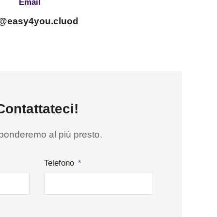
Email
o@easy4you.cluod
Contattateci!
isponderemo al più presto.
Telefono