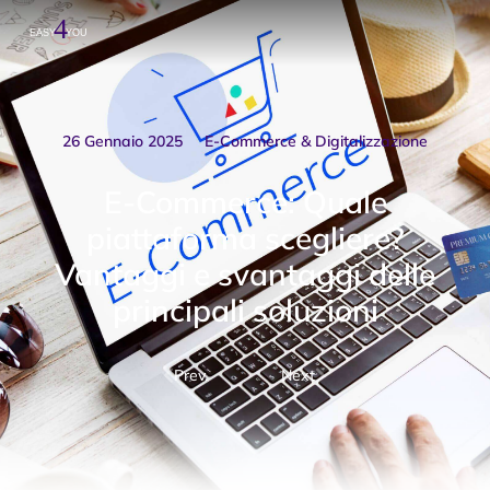
26 Gennaio 2025
E-Commerce & Digitalizzazione
E-Commerce: Quale
piattaforma scegliere?
Vantaggi e svantaggi delle
principali soluzioni
Prev.
Next