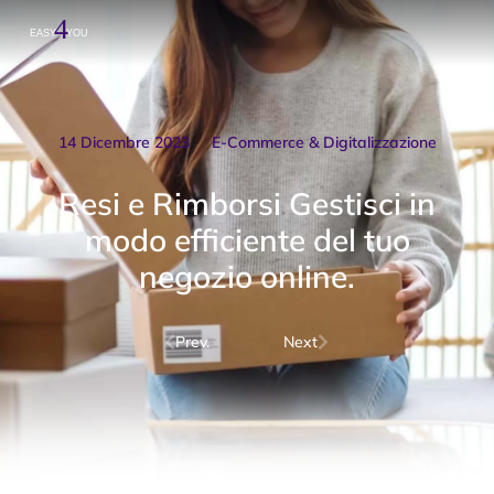
14 Dicembre 2023
E-Commerce & Digitalizzazione
Resi e Rimborsi Gestisci in
modo efficiente del tuo
negozio online.
Prev.
Next