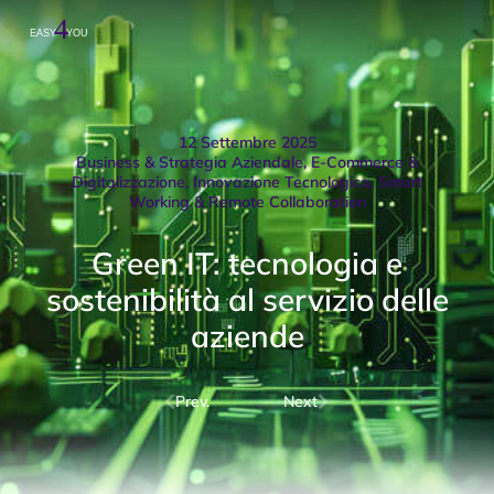
12 Settembre 2025
Business & Strategia Aziendale
,
E-Commerce &
Digitalizzazione
,
Innovazione Tecnologica
,
Smart
Working & Remote Collaboration
Green IT: tecnologia e
sostenibilità al servizio delle
aziende
Prev.
Next