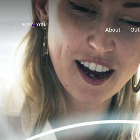
About
Out