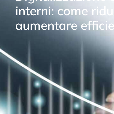
interni: come ridu
aumentare effici