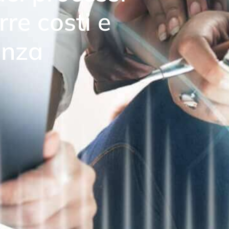
rre costi e
enza