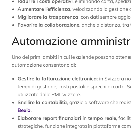
Ridurre i costi operativi
, eliminando carta, spedizio
Aumentare l’efficienza
, velocizzando la gestione di
Migliorare la trasparenza
, con dati sempre aggior
Favorire la collaborazione
, anche a distanza, tra 
Automazione amministr
Uno dei primi ambiti in cui le aziende possono ottener
automazione consentono di:
Gestire la fatturazione elettronica
: in Svizzera n
tempi di gestione, costi postali e sprechi di carta.
utilizzate dalle PMI svizzere.
Snellire la contabilità
, grazie a software che reg
Bexio
.
Elaborare report finanziari in tempo reale
, facil
strategiche, funzione integrata in piattaforme co