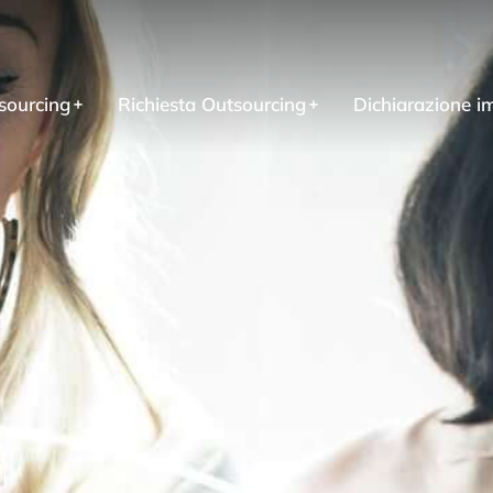
sourcing
Richiesta Outsourcing
Dichiarazione i