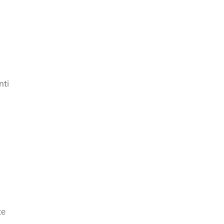
nti
te