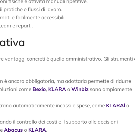
ni fisiche e attività manuali ripetitive.
 pratiche e flussi di lavoro.
nati e facilmente accessibili.
team e reparti.
ativa
e vantaggi concreti è quello amministrativo. Gli strumenti 
on è ancora obbligatoria, ma adottarla permette di ridurre
 Soluzioni come
Bexio
,
KLARA
o
Winbiz
sono ampiamente
istrano automaticamente incassi e spese, come
KLARAl
o
itando il controllo dei costi e il supporto alle decisioni
me
Abacus
o
KLARA
.