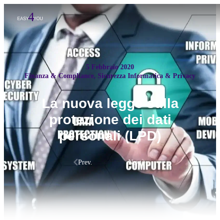
5 Febbraio 2020
Finanza & Compliance
,
Sicurezza Informatica & Privacy
La nuova legge sulla
protezione dei dati
personali (LPD)
Prev.
Next