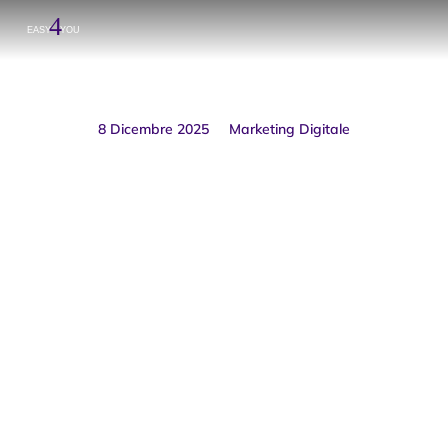
8 Dicembre 2025
Marketing Digitale
Marketing 2026: le principali
tendenze secondo Google (e
cosa significa per la tua
azienda)
Prev.
Next