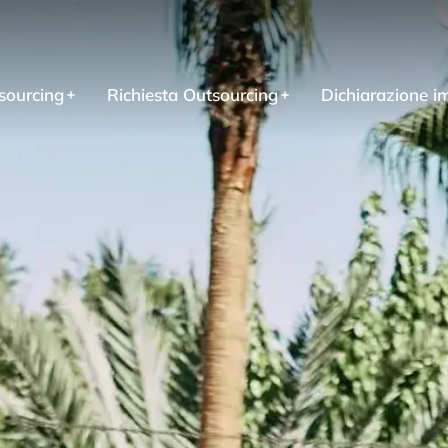
sourcing
Richiesta Outsourcing
Dichiarazione i