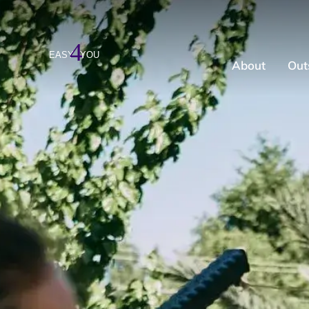
About
Out