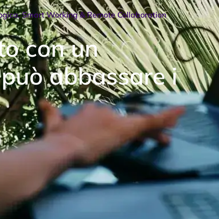
ogica
,
Smart Working & Remote Collaboration
to con un
 può abbassare i