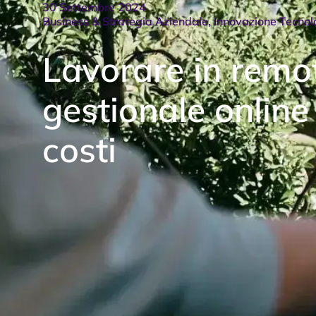
30 Settembre 2024
Business & Strategia Aziendale
,
Innovazione Tecnol
Lavorare in remo
gestionale online
costi