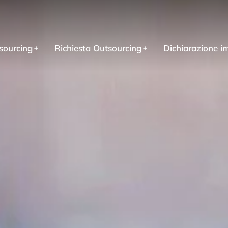
sourcing
Richiesta Outsourcing
Dichiarazione i