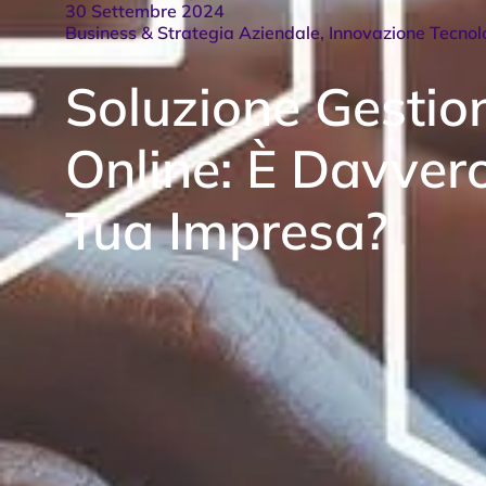
30 Settembre 2024
Business & Strategia Aziendale
,
Innovazione Tecnol
Soluzione Gestio
Online: È Davvero
Tua Impresa?