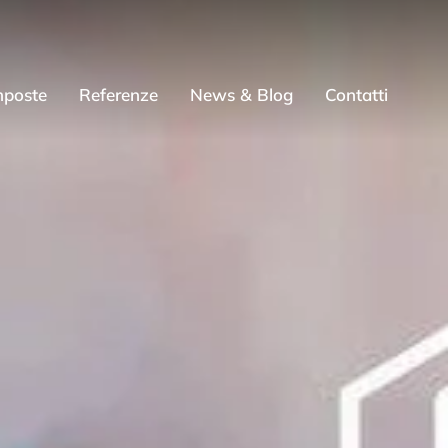
mposte
Referenze
News & Blog
Contatti