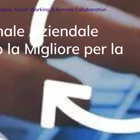
ogica
,
Smart Working & Remote Collaboration
nale Aziendale
 la Migliore per la