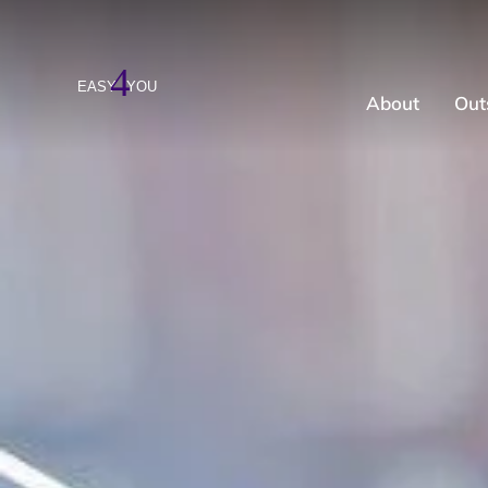
About
Out