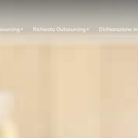
sourcing
Richiesta Outsourcing
Dichiarazione i