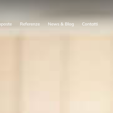
mposte
Referenze
News & Blog
Contatti