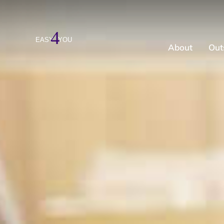
About
Out