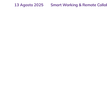
13 Agosto 2025
Smart Working & Remote Colla
Smart working si
lavorare da remo
rischi