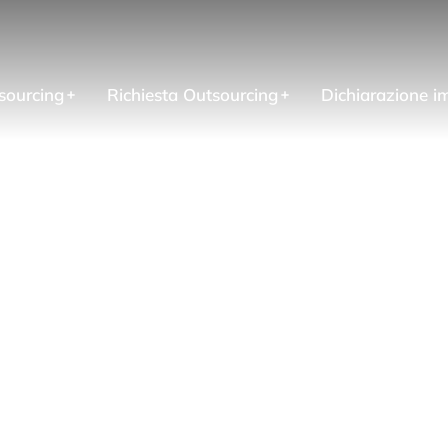
sourcing
Richiesta Outsourcing
Dichiarazione i