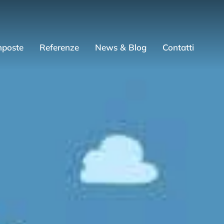
mposte
Referenze
News & Blog
Contatti