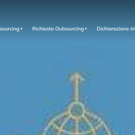
sourcing
Richiesta Outsourcing
Dichiarazione i