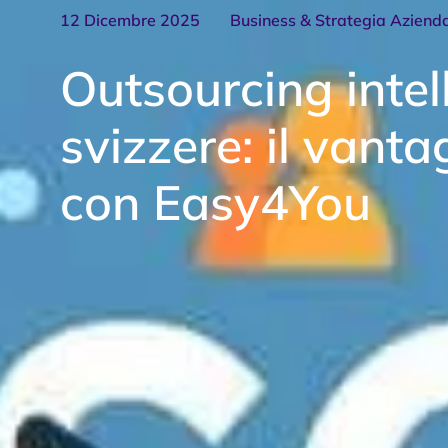
12 Dicembre 2025
Business & Strategia Aziend
Outsourcing intel
svizzere: il vanta
con Easy4You