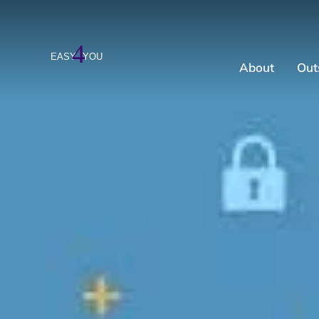
About
Out