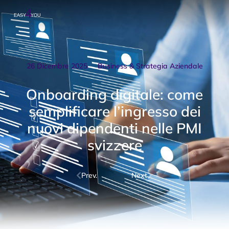
26 Dicembre 2025
Business & Strategia Aziendale
Onboarding digitale: come
semplificare l’ingresso dei
nuovi dipendenti nelle PMI
svizzere
Prev.
Next