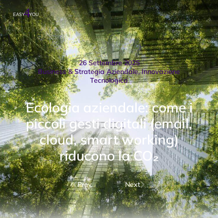
26 Settembre 2025
Business & Strategia Aziendale
,
Innovazione
Tecnologica
Ecologia aziendale: come i
piccoli gesti digitali (email,
cloud, smart working)
riducono la CO₂
Prev.
Next