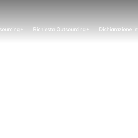
sourcing
Richiesta Outsourcing
Dichiarazione i