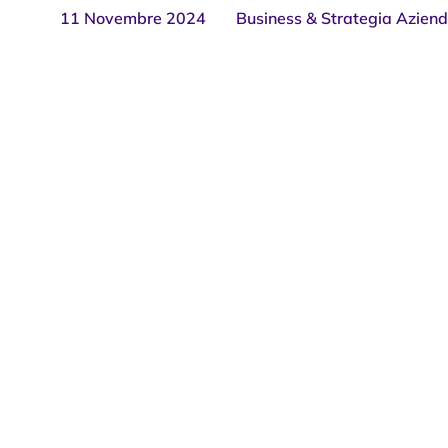
11 Novembre 2024
Business & Strategia Aziend
Costi Fissi: 10 St
Ridurli e Ottimizz
Aziendale