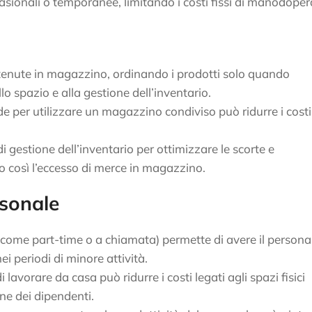
casionali o temporanee, limitando i costi fissi di manodoper
 mantenute in magazzino, ordinando i prodotti solo quando
lo spazio e alla gestione dell’inventario.
de per utilizzare un magazzino condiviso può ridurre i costi
di gestione dell’inventario per ottimizzare le scorte e
do così l’eccesso di merce in magazzino.
rsonale
ili (come part-time o a chiamata) permette di avere il persona
i periodi di minore attività.
di lavorare da casa può ridurre i costi legati agli spazi fisici
ne dei dipendenti.