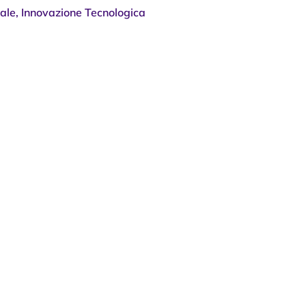
ale
,
Innovazione Tecnologica
rategie Efficaci per
are la Redditività