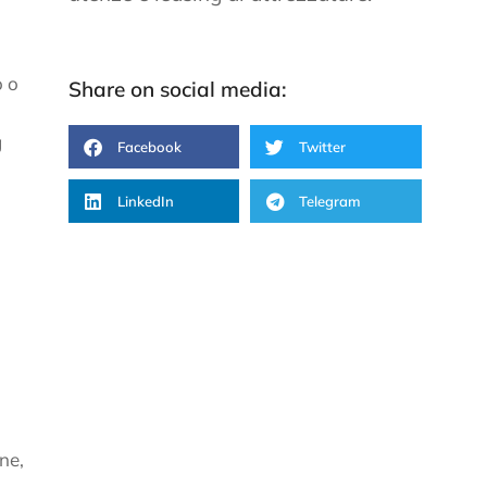
o o
Share on social media:
g
Facebook
Twitter
LinkedIn
Telegram
one,