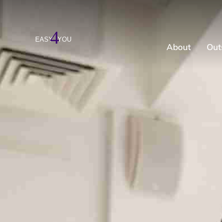
About
Out