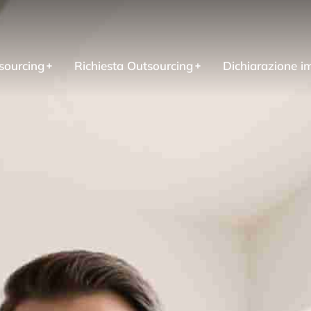
sourcing
Richiesta Outsourcing
Dichiarazione i